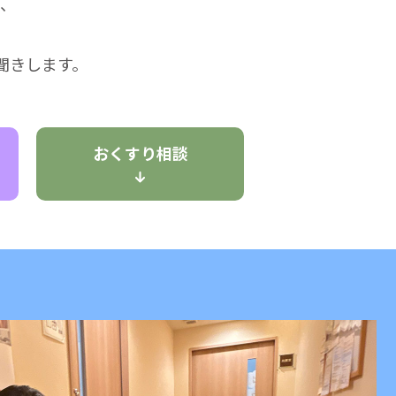
、
聞きします。
おくすり相談