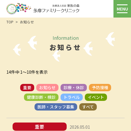
MENU
TOP
お知らせ
Information
お知らせ
14件中 1～10件を表示
重要
お知らせ
診療・休診
予防接種
健康診断・検診
トラベル
イベント
医師・スタッフ募集
すべて
重要
2026.05.01